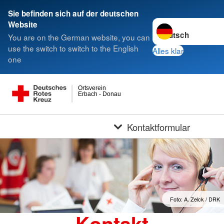
Sie befinden sich auf der deutschen
Sprache wechseln z
Website
You are on the German website, you can
use the switch to switch to the English
Alles klar
one
Ortsverein
Erbach - Donau
Kontaktformular
Foto: A. Zelck / DRK
Kontakt